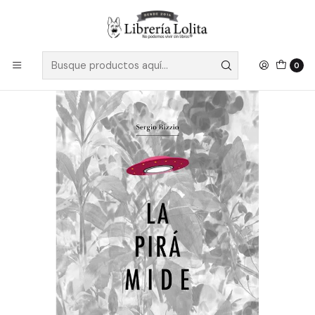
Despacho a todo Chile
Leer más
Inicio
Pendiente 32
La Piramide - Bizzio, Sergio
0