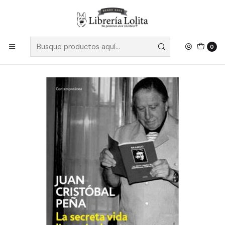
Despacho a todo Chile
Leer más
Inicio
Pendiente 24
La Secreta Vida Literaria De Augusto Pinochet - Peña, Juan
Cristobal
0