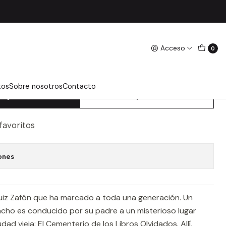
Acceso
0
L VIENTO - RUIZ ZAFON,
tos
Sobre nosotros
Contacto
regar Al Carro
Comprar Ahora
 favoritos
ones
uiz Zafón que ha marcado a toda una generación. Un
ho es conducido por su padre a un misterioso lugar
dad vieja: El Cementerio de los Libros Olvidados. Allí,