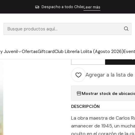
Inicio
Ficción
La Sombra Del Viento - Ruiz Zafon, Carlos
Despacho a todo Chile
Leer más
|
LA SOMBRA DE
CARLOS
 y Juvenil
Ofertas
Giftcard
Club Librería Lolita (Agosto 2026)
Even
Ag
Cantidad
Agregar a la lista de
Mostrar stock de ubicaci
DESCRIPCIÓN
La obra maestra de Carlos R
amanecer de 1945, un muchac
oculto en el corazón de la ciu