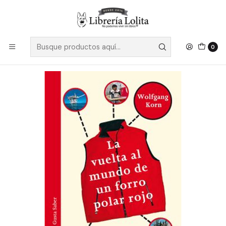
Despacho a todo Chile
Leer más
Inicio
Ficción
Gráfico
La Vuelta Al Mundo De Un Forro Polar Rojo - Korn, W.
0