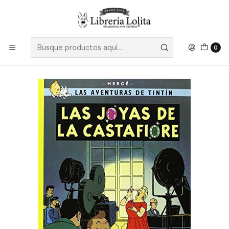
Despacho a todo Chile
Leer más
Inicio
Ficción
Gráfico
Las Aventuras De Tintin 21 Las Joyas De La Castafiore -
Herge
0