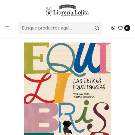
Despacho a todo Chile
Leer más
Inicio
Infantil y Juvenil
Las Letras Equilibristas - Jara, Paulina
0