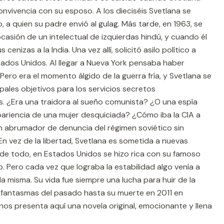
convivencia con su esposo. A los dieciséis Svetlana se
 a quien su padre envió al gulag. Más tarde, en 1963, se
asión de un intelectual de izquierdas hindú, y cuando él
 cenizas a la India. Una vez allí, solicitó asilo político a
ados Unidos. Al llegar a Nueva York pensaba haber
 Pero era el momento álgido de la guerra fría, y Svetlana se
ipales objetivos para los servicios secretos
s. ¿Era una traidora al sueño comunista? ¿O una espía
ariencia de una mujer desquiciada? ¿Cómo iba la CIA a
n abrumador de denuncia del régimen soviético sin
 En vez de la libertad, Svetlana es sometida a nuevas
r de todo, en Estados Unidos se hizo rica con su famoso
o. Pero cada vez que lograba la estabilidad algo venía a
a misma. Su vida fue siempre una lucha para huir de la
 fantasmas del pasado hasta su muerte en 2011 en
os presenta aquí una novela original, emocionante y llena