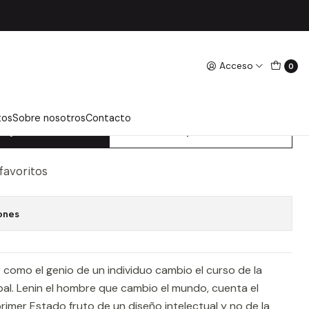
 Comotto Agustin
Acceso
0
MBRE QUE CAMBIO EL
MOTTO AGUSTIN
tos
Sobre nosotros
Contacto
regar Al Carro
Comprar Ahora
 favoritos
ones
como el genio de un individuo cambio el curso de la
bal. Lenin el hombre que cambio el mundo, cuenta el
 primer Estado fruto de un diseño intelectual y no de la