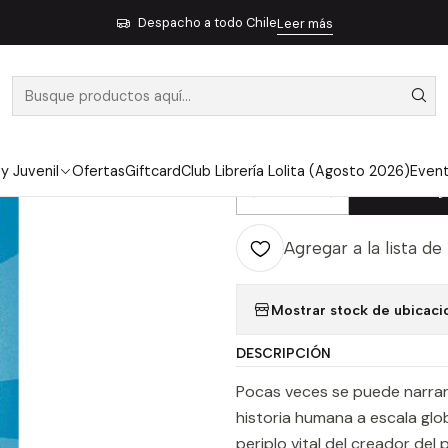
Gráfico
Libro Ilustrado
Lenin El Hombre Que Cambio El Mundo -
Despacho a todo Chile
Leer más
|
LENIN EL HO
MUNDO - CO
 y Juvenil
Ofertas
Giftcard
Club Librería Lolita (Agosto 2026)
Even
Ag
Cantidad
Agregar a la lista de
Mostrar stock de ubicaci
DESCRIPCIÓN
Pocas veces se puede narrar 
historia humana a escala glo
periplo vital del creador del