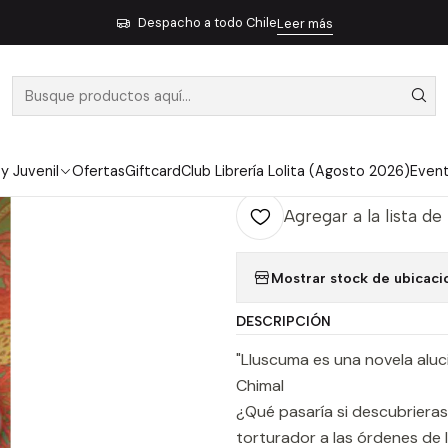
Inicio
Pendiente 32
Lluscuma - Baradit, Jorge
Despacho a todo Chile
Leer más
|
LLUSCUMA - 
Ag
Cantidad
 y Juvenil
Ofertas
Giftcard
Club Librería Lolita (Agosto 2026)
Even
Agregar a la lista de
Mostrar stock de ubicaci
DESCRIPCIÓN
"Lluscuma es una novela alu
Chimal
¿Qué pasaría si descubrieras
torturador a las órdenes de 