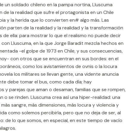
de un soldado chileno en la pampa nortina, Lluscuma
ón de la realidad que sufre el protagonista en un Chile
oia y la herida que lo convierten en# algo más. Las
n parten de la realidad y la realidad y la transformación
 de ella: para mostrar lo que el realismo no puede decir
e con Lluscuma, en la que Jorge Baradit mezcla hechos en
umentada -el golpe de 1973 en Chile, y sus consecuencias,
hoy- con otros que se encuentran en sus bordes: en el
poráneos, como los avistamientos de ovnis o la locura
novela los militares se llevan gente, una vidente anuncia
nte debe tomar el bus, como cada día; hay
os y parejas que aman o desaman, familias que se rompen,
 o se rinden. Lluscuma crea así una hiper-realidad: una
 más sangre, más dimensiones, más locura y violencia y
 vida como solemos percibirla, pero que no deja de ser, al
no: de lo que somos, en especial, en este tiempo de vacío
ilagros.