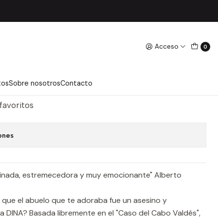
Acceso
0
BARADIT, JORGE
regar Al Carro
Comprar Ahora
tos
Sobre nosotros
Contacto
 favoritos
ones
cinada, estremecedora y muy emocionante" Alberto
 que el abuelo que te adoraba fue un asesino y
la DINA? Basada libremente en el "Caso del Cabo Valdés",