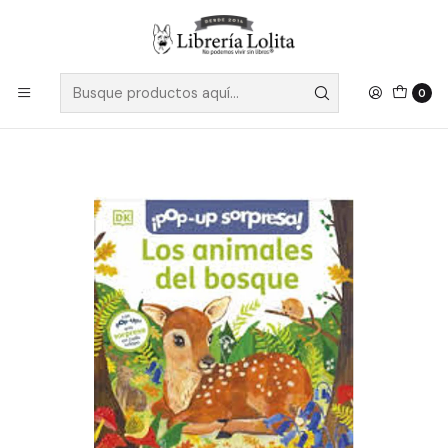
Despacho a todo Chile
Leer más
Inicio
Pendiente 2
Los Animales Del Bosque Pop Up
0