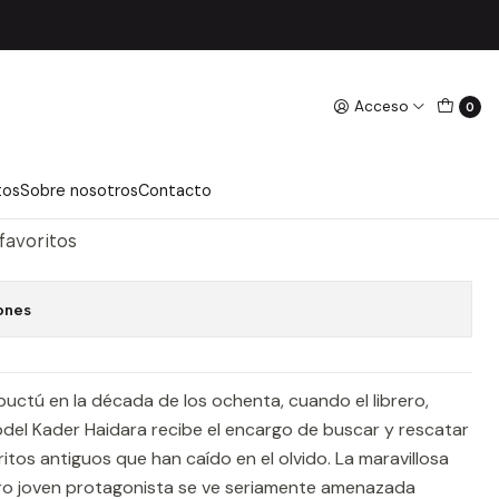
Acceso
0
ANDISTAS DE LIBROS
regar Al Carro
Comprar Ahora
tos
Sobre nosotros
Contacto
 favoritos
ones
uctú en la década de los ochenta, cuando el librero,
Abdel Kader Haidara recibe el encargo de buscar y rescatar
tos antiguos que han caído en el olvido. La maravillosa
ro joven protagonista se ve seriamente amenazada