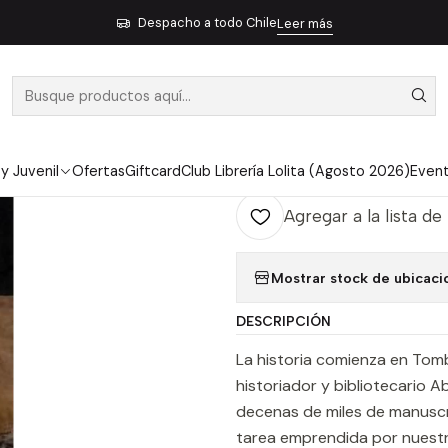
Inicio
No Ficción
Ensayo
Los Contrabandistas De Libros
Despacho a todo Chile
Leer más
|
LOS CONTRAB
Ag
Cantidad
 y Juvenil
Ofertas
Giftcard
Club Librería Lolita (Agosto 2026)
Even
Agregar a la lista de
Mostrar stock de ubicaci
DESCRIPCIÓN
La historia comienza en Tomb
historiador y bibliotecario 
decenas de miles de manuscri
tarea emprendida por nuest