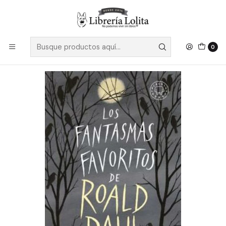
Despacho a todo Chile
Leer más
Inicio
Pendiente 10
Los Fantasmas Favoritos De Roald Dahl - Dahl, Roald
0