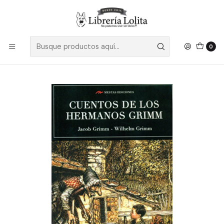
Despacho a todo Chile
Leer más
Inicio
Ficción
Literatura Contemporánea
Literatura Europea
Los Mejores Cuentos De Los Hermanos Grimm - Jacob Y
0
Wilhelm Grimm