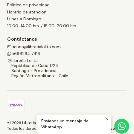
Política de privacidad
Horario de atención:
Lunes a Domingo:
10:00-14:00 hrs. / 15:00-20:00 hrs.
Contáctanos
tienda@librerialolita.com
5696264 7916
Librería Lolita
República de Cuba 1724
Santiago - Providencia
Región Metropolitana - Chile
Envíanos un mensaje de
2026 Librería Lolita.
WhatsApp
Todos los derechos reservados.
Desarrollado por Jumpseller
.