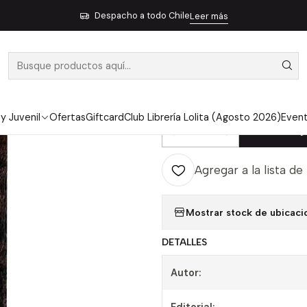
o
Pendiente 10
Los Niños Estan Mirando - Koenig, Laird; L. Dixon, 
Despacho a todo Chile
Leer más
|
LOS NIÑOS E
LAIRD; L. DIX
 y Juvenil
Ofertas
Giftcard
Club Librería Lolita (Agosto 2026)
Even
Ag
Cantidad
Agregar a la lista de
Mostrar stock de ubicaci
DETALLES
Autor: