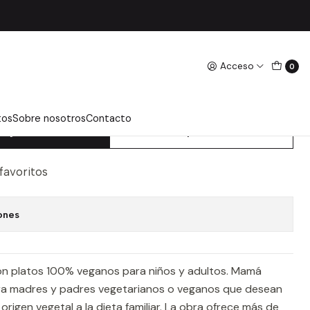
 Y Ross, Jenny
Acceso
0
 - VIRTUE, DOREEN Y
tos
Sobre nosotros
Contacto
regar Al Carro
Comprar Ahora
 favoritos
ones
on platos 100% veganos para niños y adultos. Mamá
ara madres y padres vegetarianos o veganos que desean
rigen vegetal a la dieta familiar. La obra ofrece más de