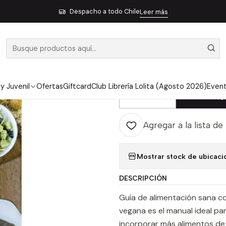
ión
Cocina
Vegetariana y vegana
Mama Vegana - Virtue, Doreen
Despacho a todo Chile
Leer más
|
MAMA VEGANA
ROSS, JENNY
 y Juvenil
Ofertas
Giftcard
Club Librería Lolita (Agosto 2026)
Even
Ag
Cantidad
Agregar a la lista de
Mostrar stock de ubicaci
DESCRIPCIÓN
Guía de alimentación sana c
vegana es el manual ideal p
incorporar más alimentos de o