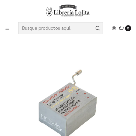
Despacho a todo Chile
Leer más
Inicio
No Ficción
Artes
Música
Manivela Un Amor Violento - Los Tres
0