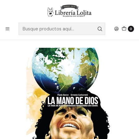
Despacho a todo Chile
Leer más
Inicio
No Ficción
Deporte
Fútbol
Maradona La Mano De Dios - Baron, Paolo; Carbonetti,
Ernesto
0