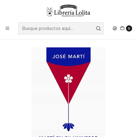
Despacho a todo Chile
Leer más
Inicio
Ficción
Literatura Contemporánea
Literatura Latinoamericana
Marti En Su Universo Una Antologia - Marti, Jose
0