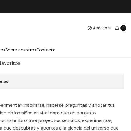
Acceso
0
N CIENCIAS
regar Al Carro
Comprar Ahora
tos
Sobre nosotros
Contacto
 favoritos
ones
xperimentar, inspirarse, hacerse preguntas y anotar tus
ad de las niñas es vital para que en conjunto
 Este libro trae proyectos sencillos, experimentos,
ra que descubras y aportes a la ciencia del universo que