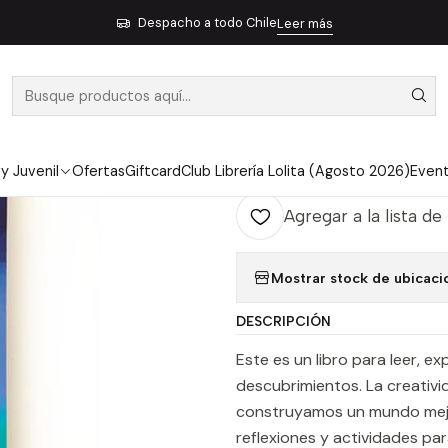
Inicio
Pendiente 32
Mas Niñas En Ciencias
Despacho a todo Chile
Leer más
|
MAS NIÑAS E
Ag
Cantidad
 y Juvenil
Ofertas
Giftcard
Club Librería Lolita (Agosto 2026)
Even
Agregar a la lista de
Mostrar stock de ubicaci
DESCRIPCIÓN
Este es un libro para leer, e
descubrimientos. La creativid
construyamos un mundo mejor.
reflexiones y actividades pa