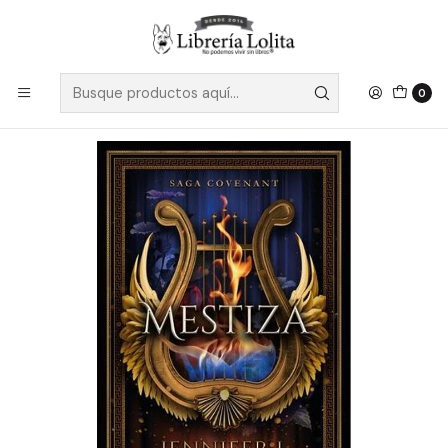
Despacho a todo Chile
Leer más
Inicio
Ficción
Fantasía y Terror
Mestiza - Armentrout, Jennifer
0