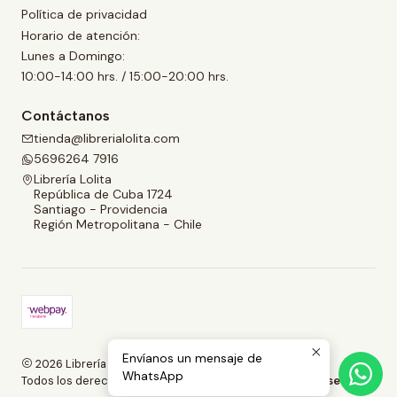
Política de privacidad
Horario de atención:
Lunes a Domingo:
10:00-14:00 hrs. / 15:00-20:00 hrs.
Contáctanos
tienda@librerialolita.com
5696264 7916
Librería Lolita
República de Cuba 1724
Santiago - Providencia
Región Metropolitana - Chile
Envíanos un mensaje de
2026 Librería Lolita.
WhatsApp
Todos los derechos reservados.
Desarrollado por Jumpseller
.