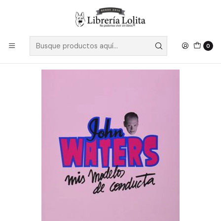
Despacho a todo Chile
Leer más
Inicio
No Ficción
Artes
Cine y Televisión
Mis Modelos De Conducta - Waters, J.
0