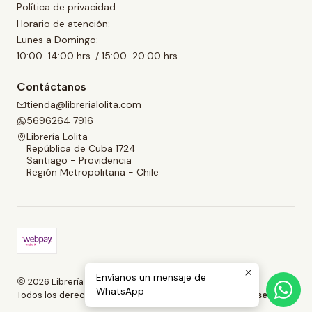
Política de privacidad
Horario de atención:
Lunes a Domingo:
10:00-14:00 hrs. / 15:00-20:00 hrs.
Contáctanos
tienda@librerialolita.com
5696264 7916
Librería Lolita
República de Cuba 1724
Santiago - Providencia
Región Metropolitana - Chile
Envíanos un mensaje de
2026 Librería Lolita.
WhatsApp
Todos los derechos reservados.
Desarrollado por Jumpseller
.