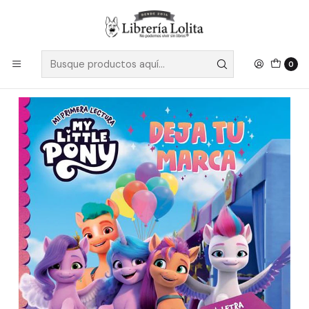
Despacho a todo Chile
Leer más
Inicio
Pendiente 13
My Little Pony Deja Tu Marca - Sin Autor
0