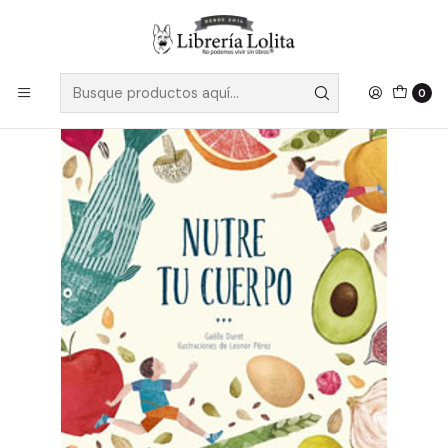
Despacho a todo Chile
Leer más
Inicio
Pendiente 25
Nutre Tu Cuerpo - Duret, Gaelle
0