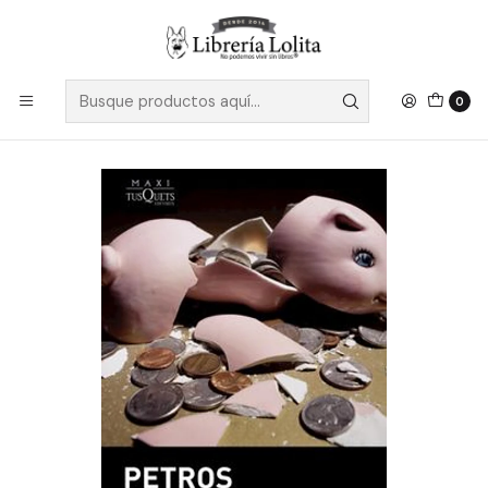
Despacho a todo Chile
Leer más
Inicio
Ficción
Literatura Contemporánea
Literatura Europea
Pan Educacion Libertad - Markaris, Petros
0