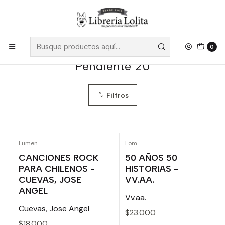
Despacho a todo Chile
Leer más
Inicio
Pendiente 20
0
Pendiente 20
Filtros
Lumen
Lom
CANCIONES ROCK
50 AÑOS 50
PARA CHILENOS -
HISTORIAS -
CUEVAS, JOSE
VV.AA.
ANGEL
Vv.aa.
Cuevas, Jose Angel
$23.000
$18.000