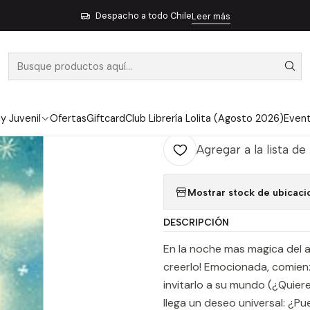
antil y Juvenil
Cuentos y Libro álbum (3-6 años)
Querido Papa Noe
Despacho a todo Chile
Leer más
|
QUERIDO PAP
Ag
Cantidad
 y Juvenil
Ofertas
Giftcard
Club Librería Lolita (Agosto 2026)
Even
Agregar a la lista de
Mostrar stock de ubicaci
DESCRIPCIÓN
En la noche mas magica del a
creerlo! Emocionada, comienz
invitarlo a su mundo (¿Quier
llega un deseo universal: ¿Pu