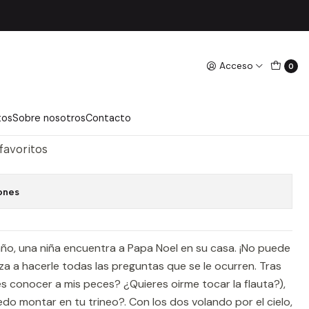
l - Jarvis
Acceso
0
A NOEL - JARVIS
regar Al Carro
Comprar Ahora
tos
Sobre nosotros
Contacto
 favoritos
ones
ño, una niña encuentra a Papa Noel en su casa. ¡No puede
a a hacerle todas las preguntas que se le ocurren. Tras
es conocer a mis peces? ¿Quieres oirme tocar la flauta?),
edo montar en tu trineo?. Con los dos volando por el cielo,