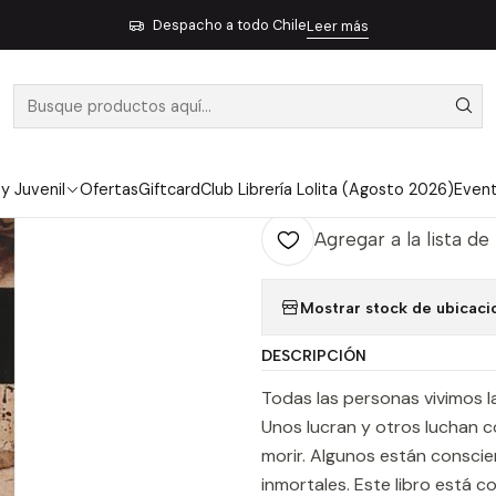
Inicio
Pendiente 3
Quizas En Otro Lugar
Despacho a todo Chile
Leer más
|
QUIZAS EN O
Ag
Cantidad
 y Juvenil
Ofertas
Giftcard
Club Librería Lolita (Agosto 2026)
Even
Agregar a la lista de
Mostrar stock de ubicaci
DESCRIPCIÓN
Todas las personas vivimos 
Unos lucran y otros luchan c
morir. Algunos están conscie
inmortales. Este libro está 