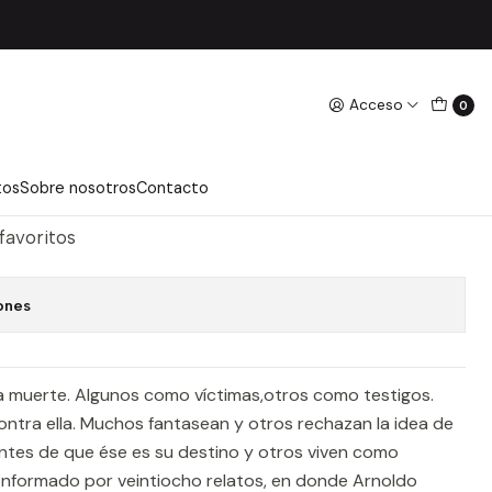
Acceso
0
TRO LUGAR
regar Al Carro
Comprar Ahora
tos
Sobre nosotros
Contacto
 favoritos
ones
la muerte. Algunos como víctimas,otros como testigos.
ontra ella. Muchos fantasean y otros rechazan la idea de
ntes de que ése es su destino y otros viven como
conformado por veintiocho relatos, en donde Arnoldo