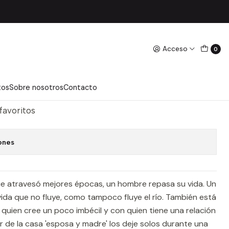
- Quiros, Mariano
Acceso
0
 QUIROS, MARIANO
regar Al Carro
Comprar Ahora
tos
Sobre nosotros
Contacto
 favoritos
ones
que atravesó mejores épocas, un hombre repasa su vida. Un
ida que no fluye, como tampoco fluye el río. También está
a quien cree un poco imbécil y con quien tiene una relación
r de la casa 'esposa y madre' los deje solos durante una