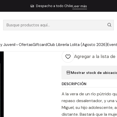
Literatura Contemporánea
Literatura Latinoamericana
Rio Negro 
Despacho a todo Chile
Leer más
|
RIO NEGRO -
Ag
Cantidad
 y Juvenil
Ofertas
Giftcard
Club Librería Lolita (Agosto 2026)
Even
Agregar a la lista de
Mostrar stock de ubicaci
DESCRIPCIÓN
A la vera de un río pútrido 
repaso desalentador, y una v
Miguel, su hijo adolescente, 
distante. Bastará que la muje