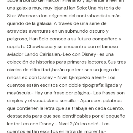
Sube a bordo del Halcón Milenario y aprende a leer en
una galaxia muy, muy lejana.Han Solo: Una historia de
Star Warsnarra los orígenes del contrabandista más
querido de la galaxia. A través de una serie de
atrevidas aventuras en un submundo oscuro y
peligroso, Han Solo conoce a su futuro compañero y
copiloto Chewbacca y se encuentra con el famoso
aviador Lando Calrissian.«Leo con Disney» es una
colección de historias para primeros lectores. Sus tres
niveles de dificultad ¡harán que leer sea un juego de
niños!Leo con Disney - Nivel 1:¡Empiezo a leer!- Los
cuentos están escritos con doble tipografía: ligada y
mayúscula.- Hay una frase por página.- Las frases son
simples y el vocabulario sencillo.- Aparecen palabras
que contienen la letra que se trabaja en cada cuento,
destacada para que sea identificables por el pequeño
lector.Leo con Disney - Nivel 2:¡Ya leo solo!- Los
cuentos están escritos en letra de imprenta.-