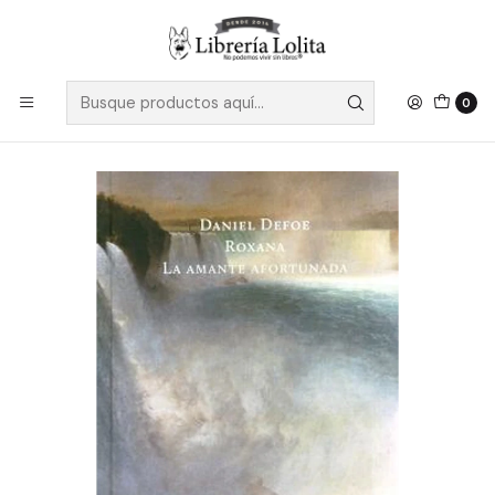
Despacho a todo Chile
Leer más
Inicio
Ficción
Literatura Contemporánea
Literatura Anglosajona
Roxana / La Amante Afortunada - Defoe, Daniel
0