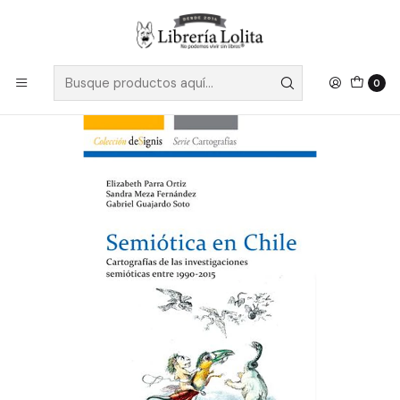
Despacho a todo Chile
Leer más
Inicio
Pendiente 3
Semiotica En Chile - Varios Autores
0