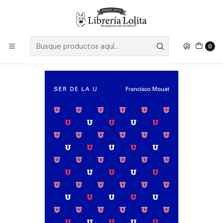
Despacho a todo Chile
Leer más
Inicio
Ficción
Literatura Contemporánea
Literatura Chilena
Ser De La U - Mouat, Francisco
0