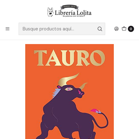
Despacho a todo Chile
Leer más
Inicio
No Ficción
Crecimiento Personal
Espiritualidad y Esoterismo
Tauro - Andromeda, Stella
0