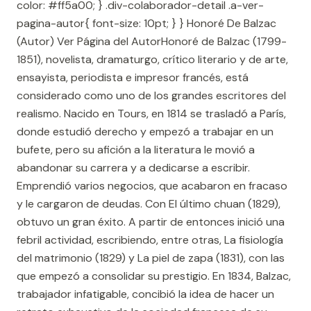
color: #ff5a00; } .div-colaborador-detail .a-ver-
pagina-autor{ font-size: 10pt; } } Honoré De Balzac
(Autor) Ver Página del AutorHonoré de Balzac (1799-
1851), novelista, dramaturgo, crítico literario y de arte,
ensayista, periodista e impresor francés, está
considerado como uno de los grandes escritores del
realismo. Nacido en Tours, en 1814 se trasladó a París,
donde estudió derecho y empezó a trabajar en un
bufete, pero su afición a la literatura le movió a
abandonar su carrera y a dedicarse a escribir.
Emprendió varios negocios, que acabaron en fracaso
y le cargaron de deudas. Con El último chuan (1829),
obtuvo un gran éxito. A partir de entonces inició una
febril actividad, escribiendo, entre otras, La fisiología
del matrimonio (1829) y La piel de zapa (1831), con las
que empezó a consolidar su prestigio. En 1834, Balzac,
trabajador infatigable, concibió la idea de hacer un