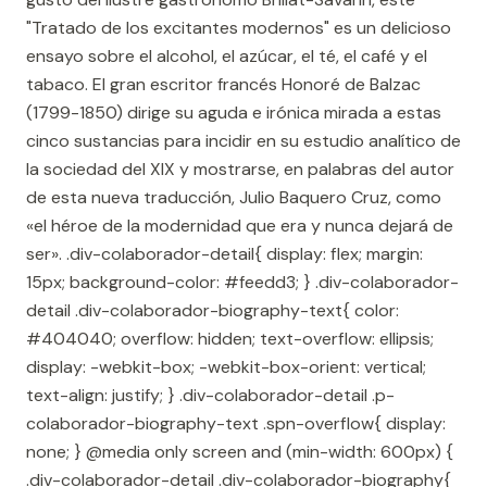
"Tratado de los excitantes modernos" es un delicioso
ensayo sobre el alcohol, el azúcar, el té, el café y el
tabaco. El gran escritor francés Honoré de Balzac
(1799-1850) dirige su aguda e irónica mirada a estas
cinco sustancias para incidir en su estudio analítico de
la sociedad del XIX y mostrarse, en palabras del autor
de esta nueva traducción, Julio Baquero Cruz, como
«el héroe de la modernidad que era y nunca dejará de
ser». .div-colaborador-detail{ display: flex; margin:
15px; background-color: #feedd3; } .div-colaborador-
detail .div-colaborador-biography-text{ color:
#404040; overflow: hidden; text-overflow: ellipsis;
display: -webkit-box; -webkit-box-orient: vertical;
text-align: justify; } .div-colaborador-detail .p-
colaborador-biography-text .spn-overflow{ display:
none; } @media only screen and (min-width: 600px) {
.div-colaborador-detail .div-colaborador-biography{