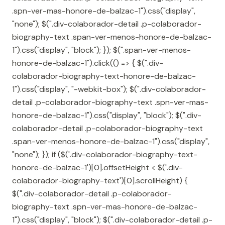
.spn-ver-mas-honore-de-balzac-1").css("display",
"none"); $(".div-colaborador-detail .p-colaborador-
biography-text .span-ver-menos-honore-de-balzac-
1").css("display", "block"); }); $(".span-ver-menos-
honore-de-balzac-1").click(() => { $(".div-
colaborador-biography-text-honore-de-balzac-
1").css("display", "-webkit-box"); $(".div-colaborador-
detail .p-colaborador-biography-text .spn-ver-mas-
honore-de-balzac-1").css("display", "block"); $(".div-
colaborador-detail .p-colaborador-biography-text
.span-ver-menos-honore-de-balzac-1").css("display",
"none"); }); if ($('.div-colaborador-biography-text-
honore-de-balzac-1')[0].offsetHeight < $('.div-
colaborador-biography-text')[0].scrollHeight) {
$(".div-colaborador-detail .p-colaborador-
biography-text .spn-ver-mas-honore-de-balzac-
1").css("display", "block"); $(".div-colaborador-detail .p-