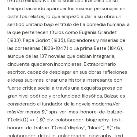
retrato exhaustivo de la sociedad francesa de su
tiempo haciendo aparecer los mismos personajes en
distintos relatos, lo que empezó a dar a su obra un
sentido unitario bajo el título de La comedia humana, a
la que pertenecen títulos como Eugenia Grandet
(1833), Papá Goriot (1835), Esplendores y miserias de
las cortesanas (1838-1847) o La prima Bette (1846),
aunque de las 137 novelas que debían integrarla,
cincuenta quedaron incompletas. Extraordinario
escritor, capaz de desplegar en sus obras reflexiones
e ideas sublimes, crear una historia interesante con
fuerte crítica social a través una exquisita prosa de
gran nivel poético y profundidad filosófica, Balzac es
considerado el fundador de la novela moderna.Ver
másVer menos $(".spn-ver-mas-honore-de-balzac-
1").click(() => { $(".div-colaborador-biography-text-
honore-de-balzac-1").css("display", "block"); $(".div-
colaborador-detail .p-colaborador-biography-text