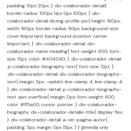
padding: 10px 20px; } .div-colaborador-detail{
border-radius: 100px 0px 0px 100px; } .div-
colaborador-detail div.img-profile-pic{ height: 160px;
width: 160px; border-radius: 80px; background-size:
cover !important; background-position: center
!important; } .div-colaborador-detail .div-
colaborador-name-heading{ font-weight: 600; font-
size: 15pt; color: #404040; } .div-colaborador-detail
.p-colaborador-biography-text{ font-size: 12pt; }
.div-colaborador-detail .div-colaborador-biography-
text{ margin: 0px; -webkit-line-clamp: 4; line-clamp: 4;
} .div-colaborador-detail .p-colaborador-biography-
text .spn-overflow{ margin: 0px; font-weight: 600;
color: #ff5a00; cursor: pointer; } .div-colaborador-
biography .div-colaborador-detalle-title{ display: flex;
} .div-colaborador-detail .a-ver-pagina-autor{
padding: 5px; margin: 0px 15px; } } @media only