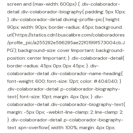
screen and (max-width: 600px) { .div-colaborador-
detail .div-colaborador-biography{ padding: 5px 10px;
} .div-colaborador-detail div.img-profile-pic{ height:
90px; width: 90px; border-radius: 45px; background:
url('https://statics.cdn1.buscalibre.com/colaboradores
/profile_pic/a255282e596285ae22f0199f573004cb.J
PG'); background-size: cover !important; background-
position: center !important; } .div-colaborador-detail{
border-radius: 45px 0px 0px 45px; } .div-
colaborador-detail .div-colaborador-name-heading{
font-weight: 600; font-size: 12pt; color: #404040; }
.div-colaborador-detail .p-colaborador-biography-
text{ font-size: 10pt; margin: 4px 0px; } .div-
colaborador-detail .div-colaborador-biography-text{
margin: -5px 0px; -webkit-line-clamp: 2; line-clamp: 2;
} .div-colaborador-detail .p-colaborador-biography-
text .spn-overflow{ width: 100%; margin: 4px 0px;