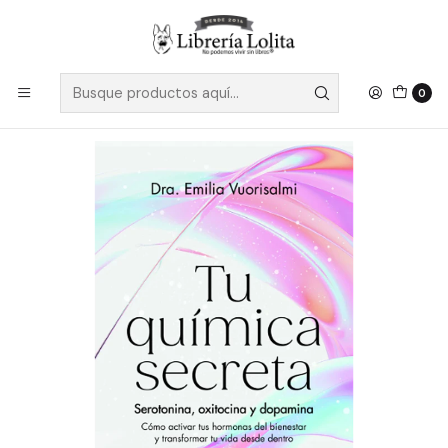
Despacho a todo Chile
Leer más
Inicio
No Ficción
Cocina
Cocina Saludable
Tu Quimica Secreta - Vuorisalmi, Emilia
0