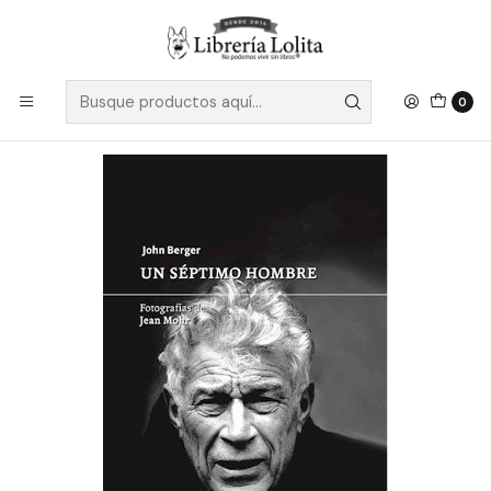
Despacho a todo Chile
Leer más
Inicio
No Ficción
Crónica
Un Septimo Hombre - Berger, John
0