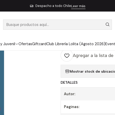
icio
Infantil y Juvenil
Atlas y libros de Ciencias y Naturaleza
Vege
Despacho a todo Chile
Leer más
|
VEGETAL
Ag
Cantidad
 y Juvenil
Ofertas
Giftcard
Club Librería Lolita (Agosto 2026)
Even
Agregar a la lista de
Mostrar stock de ubicaci
DETALLES
Autor:
Paginas: