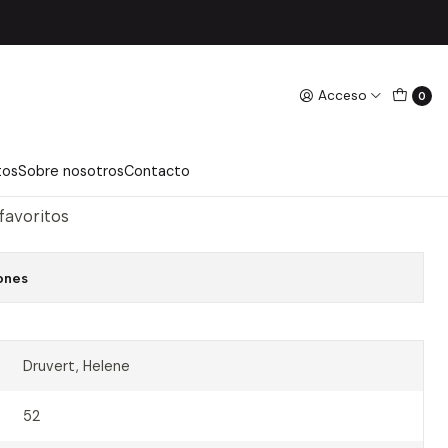
tal
Acceso
0
regar Al Carro
Comprar Ahora
tos
Sobre nosotros
Contacto
 favoritos
ones
Druvert, Helene
52