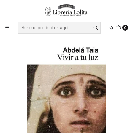
Despacho a todo Chile
Leer más
Inicio
Ficción
Literatura Contemporánea
Literatura Africana
Vivir A Tu Luz
0