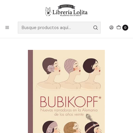
Despacho a todo Chile
Leer más
Inicio
Ficción
Literatura Contemporánea
Literatura Europea
Bubikopf Nuevas Narradoras En La Alemania De Los Años
0
Veinte - Sin Autor