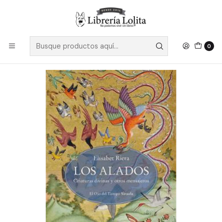
Despacho a todo Chile
Leer más
Inicio
No Ficción
Historia
Historia Universal
Los Alados - Riera, Elisabet
0