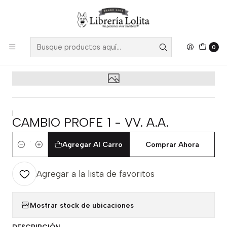
Despacho a todo Chile
Leer más
Inicio
No Ficción
Deporte
Fútbol
Cambio Profe 1 - Vv. A.a.
0
|
CAMBIO PROFE 1 - VV. A.A.
Agregar Al Carro
Comprar Ahora
Cantidad
Agregar a la lista de favoritos
Mostrar stock de ubicaciones