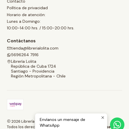
Contacto
Política de privacidad
Horario de atención:
Lunes a Domingo:
10:00-14:00 hrs. / 15:00-20:00 hrs.
Contáctanos
tienda@librerialolita.com
5696264 7916
Librería Lolita
República de Cuba 1724
Santiago - Providencia
Región Metropolitana - Chile
Envíanos un mensaje de
2026 Librería Lolita.
WhatsApp
Todos los derechos reservados.
Desarrollado por Jumpseller
.