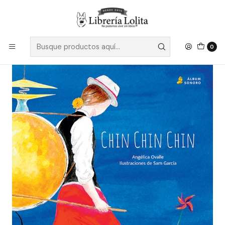
Despacho a todo Chile
Leer más
Inicio
Pendiente 21
Chin Chin Chin - Maria Angelica Ovalle
0