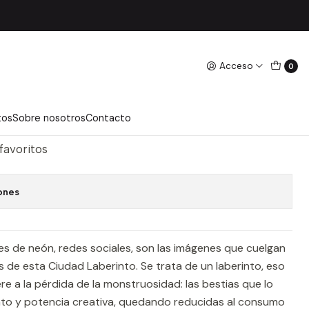
Acceso
0
RINTO
regar Al Carro
Comprar Ahora
tos
Sobre nosotros
Contacto
 favoritos
ones
uces de neón, redes sociales, son las imágenes que cuelgan
 de esta Ciudad Laberinto. Se trata de un laberinto, eso
re a la pérdida de la monstruosidad: las bestias que lo
into y potencia creativa, quedando reducidas al consumo