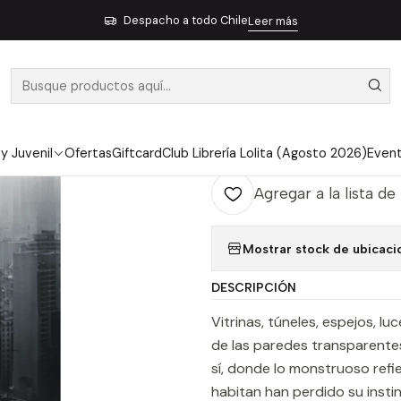
Inicio
Pendiente 32
Ciudad Laberinto
Despacho a todo Chile
Leer más
|
CIUDAD LABE
Ag
Cantidad
 y Juvenil
Ofertas
Giftcard
Club Librería Lolita (Agosto 2026)
Even
Agregar a la lista de
Mostrar stock de ubicaci
DESCRIPCIÓN
Vitrinas, túneles, espejos, l
de las paredes transparentes
sí, donde lo monstruoso refie
habitan han perdido su inst