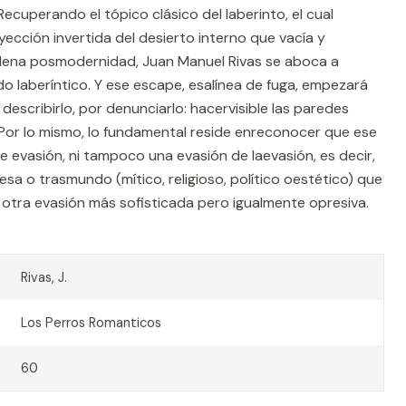
. Recuperando el tópico clásico del laberinto, el cual
yección invertida del desierto interno que vacía y
plena posmodernidad, Juan Manuel Rivas se aboca a
do laberíntico. Y ese escape, esalínea de fuga, empezará
describirlo, por denunciarlo: hacervisible las paredes
 Por lo mismo, lo fundamental reside enreconocer que ese
e evasión, ni tampoco una evasión de laevasión, es decir,
sa o trasmundo (mítico, religioso, político oestético) que
r otra evasión más sofisticada pero igualmente opresiva.
Rivas, J.
Los Perros Romanticos
60