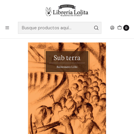
Despacho a todo Chile
Leer más
Inicio
Ficción
Literatura Contemporánea
Literatura Chilena
Sub Terra - Lillo, Baldomero
0