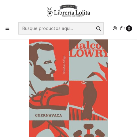
Despacho a todo Chile
Leer más
Inicio
Pendiente 27
Cuernavaca - Sebastian Astorga
0