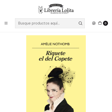
Despacho a todo Chile
Leer más
Inicio
Pendiente 12
Riquete El Del Copete - Nothomb, Amelie
0