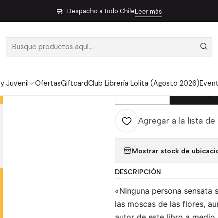
icio
Pendiente 10
El Arte De Coleccionar Moscas - Sjoberg, Fredr
Despacho a todo Chile
Leer más
|
EL ARTE DE 
SJOBERG, FR
 y Juvenil
Ofertas
Giftcard
Club Librería Lolita (Agosto 2026)
Even
Ag
Cantidad
Agregar a la lista de
Mostrar stock de ubicaci
DESCRIPCIÓN
«Ninguna persona sensata se
las moscas de las flores, au
autor de este libro a medio