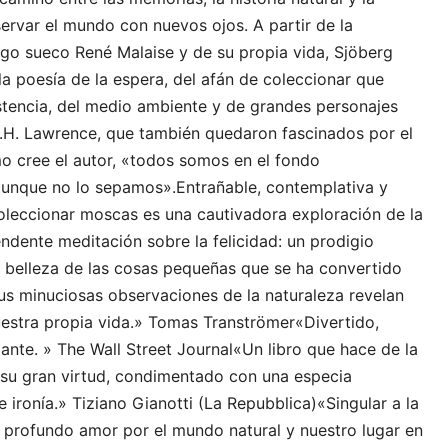
bservar el mundo con nuevos ojos. A partir de la
ogo sueco René Malaise y de su propia vida, Sjöberg
 la poesía de la espera, del afán de coleccionar que
stencia, del medio ambiente y de grandes personajes
H. Lawrence, que también quedaron fascinados por el
o cree el autor, «todos somos en el fondo
aunque no lo sepamos».Entrañable, contemplativa y
coleccionar moscas es una cautivadora exploración de la
endente meditación sobre la felicidad: un prodigio
da belleza de las cosas pequeñas que se ha convertido
Sus minuciosas observaciones de la naturaleza revelan
estra propia vida.» Tomas Tranströmer«Divertido,
llante. » The Wall Street Journal«Un libro que hace de la
 su gran virtud, condimentado con una especia
 e ironía.» Tiziano Gianotti (La Repubblica)«Singular a la
n profundo amor por el mundo natural y nuestro lugar en