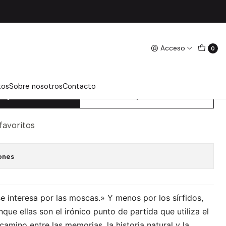
ik
Acceso
0
COLECCIONAR MOSCAS -
EDRIK
tos
Sobre nosotros
Contacto
regar Al Carro
Comprar Ahora
 favoritos
ones
 interesa por las moscas.» Y menos por los sírfidos,
nque ellas son el irónico punto de partida que utiliza el
 camino entre las memorias, la historia natural y la