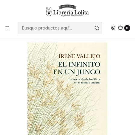
Despacho a todo Chile
Leer más
Inicio
Ficción
Gráfico
El Infinito En Un Junco Td - Vallejo, Irene
0