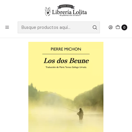
Despacho a todo Chile
Leer más
Inicio
Ficción
Literatura Contemporánea
Literatura Europea
Los Dos De Beune - Michon, Pierre
0