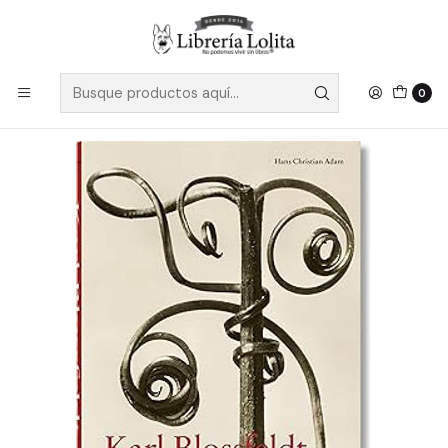
Despacho a todo Chile
Leer más
Inicio
Pendiente 2
Karl Blossfeldt The Complete Published Work
0